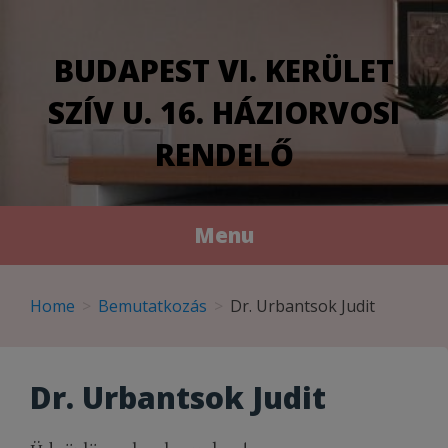
modal-check
BUDAPEST VI. KERÜLET
SZÍV U. 16. HÁZIORVOSI
RENDELŐ
Menu
Skip
to
Home
Bemutatkozás
Dr. Urbantsok Judit
content
Dr. Urbantsok Judit