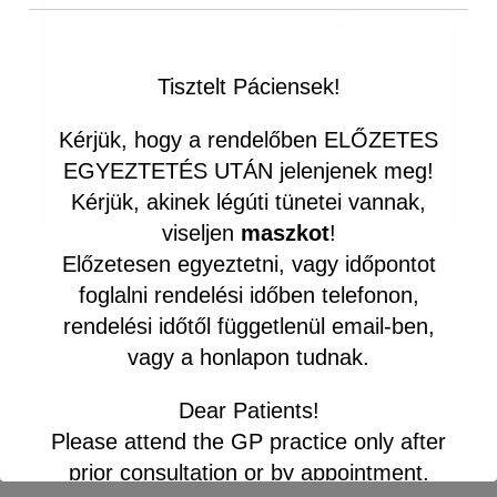
Tisztelt Páciensek!
Kérjük, hogy a rendelőben ELŐZETES
EGYEZTETÉS UTÁN jelenjenek meg!
Kérjük, akinek légúti tünetei vannak,
viseljen
maszkot
!
Bánfi Erika
Előzetesen egyeztetni, vagy időpontot
foglalni rendelési időben telefonon,
Kérem, a rendelési idő esetleges változásai
rendelési időtől függetlenül email-ben,
miatt, minden alkalommal ellenőrizze az
vagy a honlapon tudnak.
“AKTUÁLIS” menüpontot, ahol a változásokkal
Dear Patients!
kapcsolatban tájékoztatjuk.
Please attend the GP practice only after
prior consultation or by appointment.