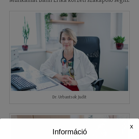
Munkámat Bánfi Erika körzeti szakápoló segíti.
Dr. Urbantsok Judit
x
Információ