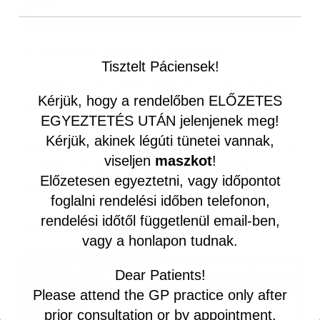
Az ambuláns laptól a laborleletekig
Tisztelt Páciensek!
Az Ellátások lenyíló listájából az Egészségügyi-
Kérjük, hogy a rendelőben ELŐZETES
és betegdokumentumokat választva
EGYEZTETÉS UTÁN jelenjenek meg!
mindenféle lelet, ambuláns lap, vizsgálati
Kérjük, akinek légúti tünetei vannak,
eredmény elérhető letölthető formátumban, de
viseljen
maszkot
!
a műtéti leírások, a képalkotó és szövettani
Előzetesen egyeztetni, vagy időpontot
vizsgálatok eredménye, az
foglalni rendelési időben telefonon,
onkoteamjegyzőkönyv ugyancsak
rendelési időtől függetlenül email-ben,
megtekinthetők itt.
vagy a honlapon tudnak.
Dear Patients!
Please attend the GP practice only after
prior consultation or by appointment.