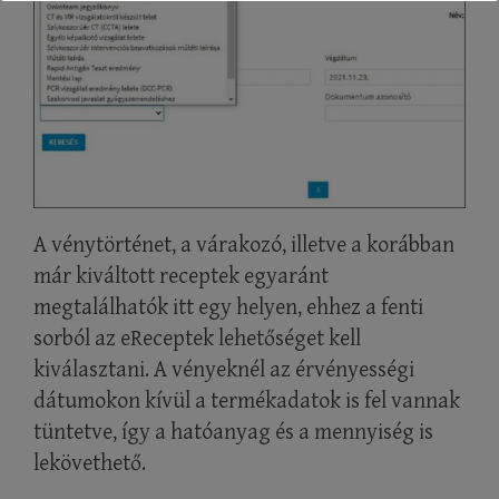
If you have respiratory symptoms,
please wear a face mask.
To arrange a consultation or book an
appointment, please call us during
surgery hours,
or contact us by email or via our
website at any time.
A vénytörténet, a várakozó, illetve a korábban
már kiváltott receptek egyaránt
megtalálhatók itt egy helyen, ehhez a fenti
sorból az eReceptek lehetőséget kell
kiválasztani. A vényeknél az érvényességi
dátumokon kívül a termékadatok is fel vannak
tüntetve, így a hatóanyag és a mennyiség is
lekövethető.