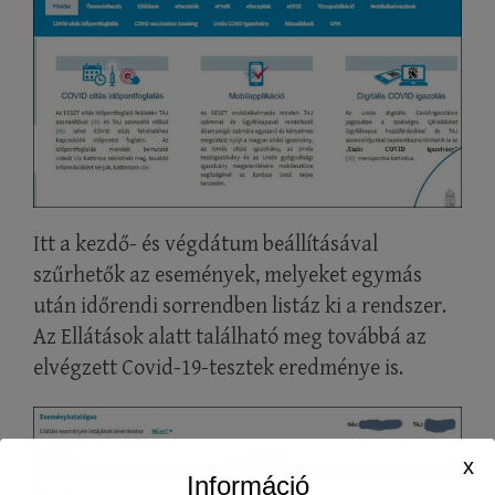
Itt a kezdő- és végdátum beállításával
szűrhetők az események, melyeket egymás
után időrendi sorrendben listáz ki a rendszer.
Az Ellátások alatt található meg továbbá az
elvégzett Covid-19-tesztek eredménye is.
x
Információ