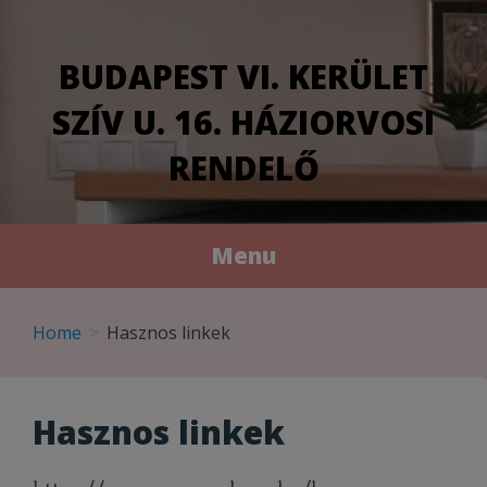
modal-check
BUDAPEST VI. KERÜLET
SZÍV U. 16. HÁZIORVOSI
RENDELŐ
Menu
Skip
to
Home
Hasznos linkek
content
Hasznos linkek