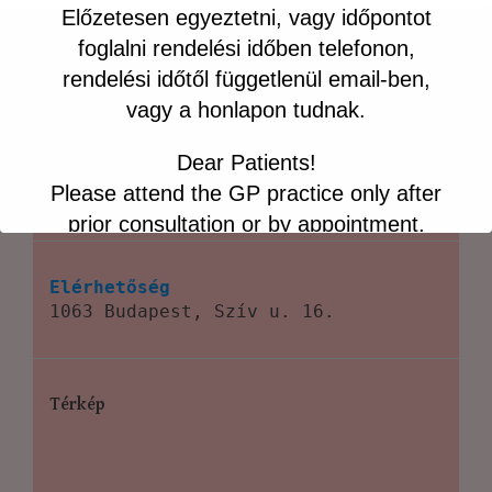
Előzetesen egyeztetni, vagy időpontot
foglalni rendelési időben telefonon,
rendelési időtől függetlenül email-ben,
vagy a honlapon tudnak.
Dear Patients!
Keresés
Please attend the GP practice only after
Keresés
prior consultation or by appointment.
If you have respiratory symptoms,
please wear a face mask.
Elérhetőség
1063 Budapest, Szív u. 16.
To arrange a consultation or book an
appointment, please call us during
surgery hours,
Térkép
or contact us by email or via our
website at any time.