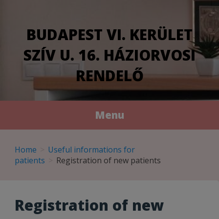
modal-check
BUDAPEST VI. KERÜLET
SZÍV U. 16. HÁZIORVOSI
RENDELŐ
Menu
Skip
to
Home
Useful informations for
content
patients
Registration of new patients
Registration of new